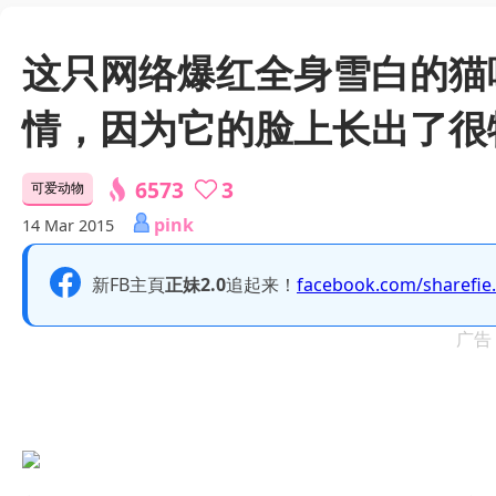
这只网络爆红全身雪白的猫
情，因为它的脸上长出了很
6573
3
可爱动物
pink
14 Mar 2015
新FB主頁
正妹2.0
追起来！
facebook.com/sharefie
广告