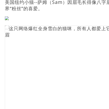
美国纽约小猫--萨姆（Sam）因眉毛长得像八
界“粉丝”的喜爱。