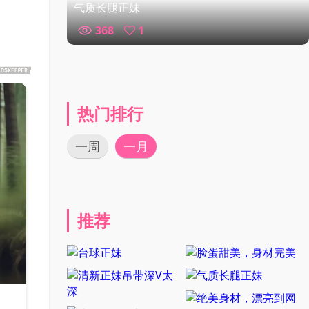
气质长腿正妹
368
1
热门排行
一周
一月
推荐