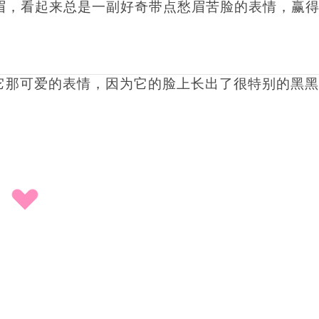
字眉，看起来总是一副好奇带点愁眉苦脸的表情，赢