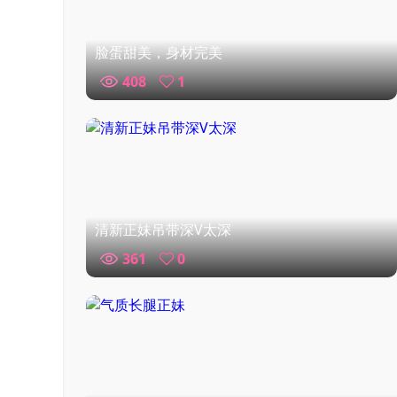
脸蛋甜美，身材完美
408
1
清新正妹吊带深V太深
361
0