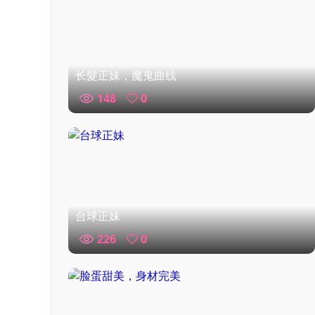
长髮正妹，魔鬼曲线
148
0
台球正妹
226
0