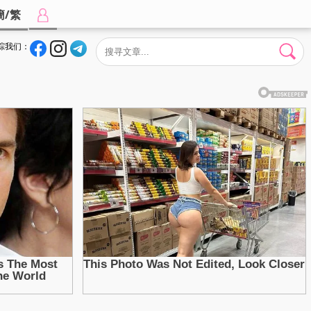
簡/繁
踪我们：